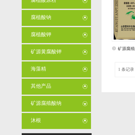
腐植酸原粉
腐植酸钠
腐植酸钾
矿源腐殖
矿源黄腐酸钾
海藻精
1 条记录 
其他产品
矿源腐殖酸纳
沐根