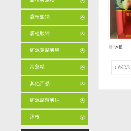
腐植酸原粉
腐植酸钠
腐植酸钾
沐根
矿源黄腐酸钾
海藻精
1 条记录 
其他产品
矿源腐殖酸纳
沐根